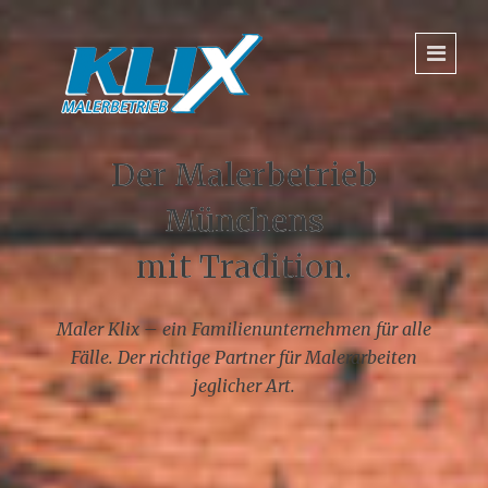
Der Malerbetrieb
Münchens
mit Tradition.
Maler Klix – ein Familienunternehmen für alle
Fälle. Der richtige Partner für Malerarbeiten
jeglicher Art.